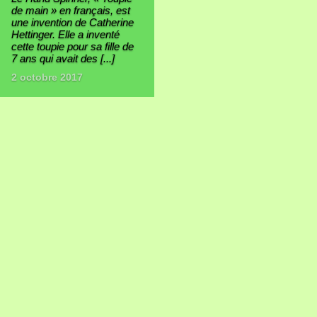
de main » en français, est
une invention de Catherine
Hettinger. Elle a inventé
cette toupie pour sa fille de
7 ans qui avait des [...]
2 octobre 2017