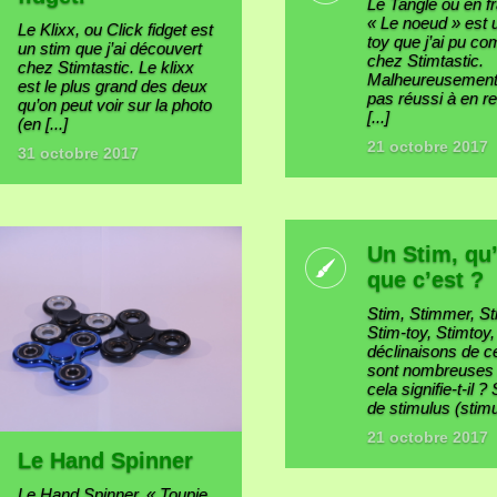
Le Tangle ou en f
« Le noeud » est 
Le Klixx, ou Click fidget est
toy que j’ai pu 
un stim que j’ai découvert
chez Stimtastic.
chez Stimtastic. Le klixx
Malheureusement 
est le plus grand des deux
pas réussi à en r
qu’on peut voir sur la photo
[...]
(en [...]
21 octobre 2017
31 octobre 2017
Un Stim, qu
que c’est ?
Stim, Stimmer, S
Stim-toy, Stimtoy,
déclinaisons de c
sont nombreuses
cela signifie-t-il ?
de stimulus (stimul
21 octobre 2017
Le Hand Spinner
Le Hand Spinner, « Toupie