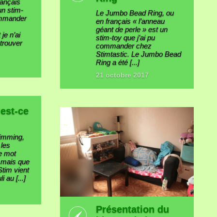
rançais
un stim-
Le Jumbo Bead Ring, ou
commander
en français « l’anneau
géant de perle » est un
je n’ai
stim-toy que j’ai pu
etrouver
commander chez
Stimtastic. Le Jumbo Bead
Ring a été [...]
21 octobre 2017
’est-ce
timming,
 les
e mot
 mais que
 Stim vient
i au [...]
Présentation du