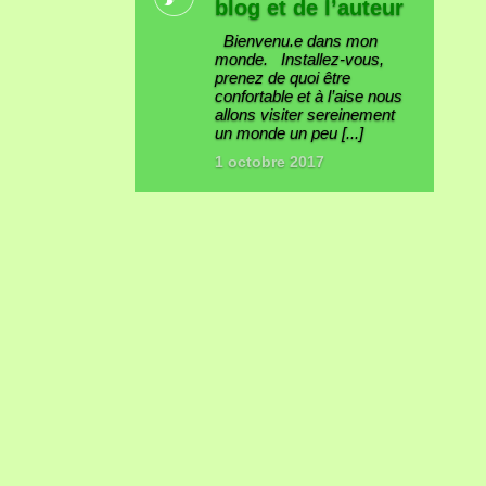
blog et de l’auteur
Bienvenu.e dans mon
monde. Installez-vous,
prenez de quoi être
confortable et à l’aise nous
allons visiter sereinement
un monde un peu [...]
1 octobre 2017