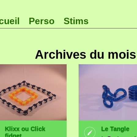
cueil
Perso
Stims
Archives du mois
Klixx ou Click
Le Tangle
fidget.