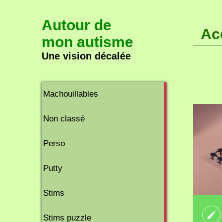
Autour de
Ac
mon autisme
Une vision décalée
2
Machouillables
articles
8
Non classé
articles
2
Perso
articles
2
Putty
articles
11
Stims
articles
2
Stims puzzle
articles