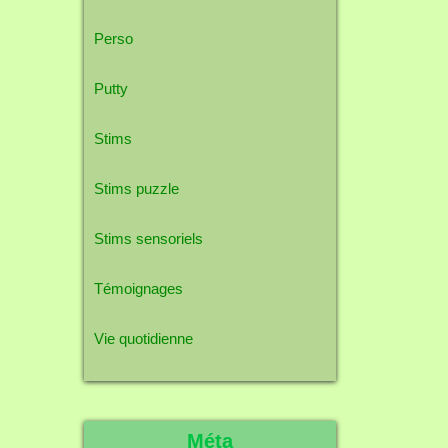
Perso
Putty
Stims
Stims puzzle
Stims sensoriels
Témoignages
Vie quotidienne
Méta