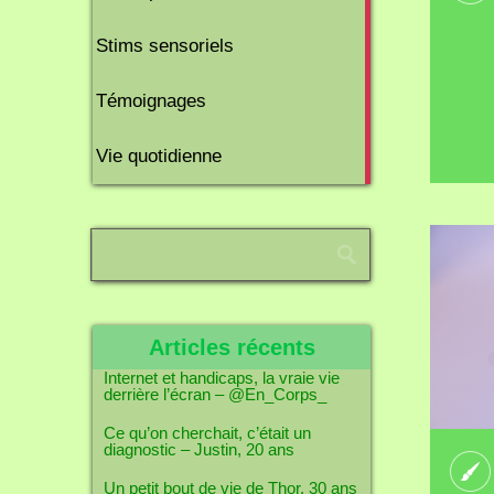
6
Stims sensoriels
articles
10
Témoignages
articles
1
Vie quotidienne
article
Articles récents
Internet et handicaps, la vraie vie
derrière l’écran – @En_Corps_
Ce qu’on cherchait, c’était un
diagnostic – Justin, 20 ans
Un petit bout de vie de Thor, 30 ans