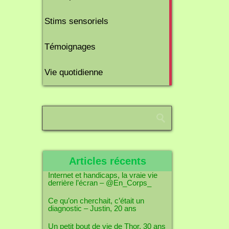
6
Stims sensoriels
articles
10
Témoignages
articles
1
Vie quotidienne
article
Articles récents
Internet et handicaps, la vraie vie
derrière l’écran – @En_Corps_
Ce qu’on cherchait, c’était un
diagnostic – Justin, 20 ans
Un petit bout de vie de Thor, 30 ans