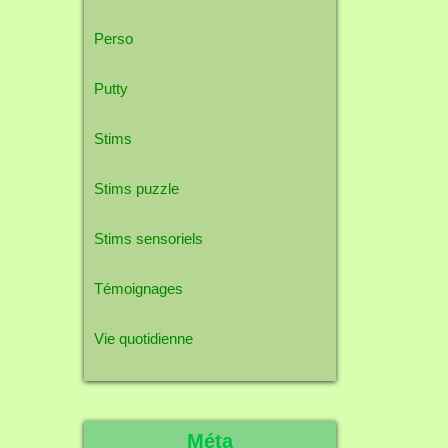
Perso
Putty
Stims
Stims puzzle
Stims sensoriels
Témoignages
Vie quotidienne
Méta