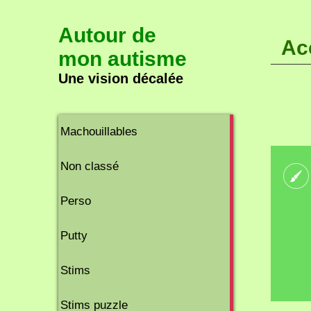
Autour de
Ac
mon autisme
Une vision décalée
2
Machouillables
articles
8
Non classé
articles
2
Perso
articles
2
Putty
articles
11
Stims
articles
2
Stims puzzle
articles