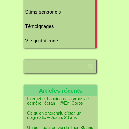
6
Stims sensoriels
articles
10
Témoignages
articles
1
Vie quotidienne
article
Articles récents
Internet et handicaps, la vraie vie
derrière l’écran – @En_Corps_
Ce qu’on cherchait, c’était un
diagnostic – Justin, 20 ans
Un petit bout de vie de Thor, 30 ans