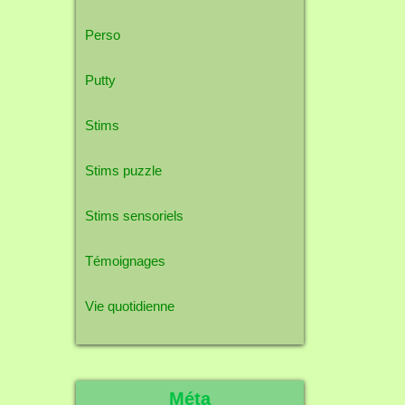
Perso
Putty
Stims
Stims puzzle
Stims sensoriels
Témoignages
Vie quotidienne
Méta