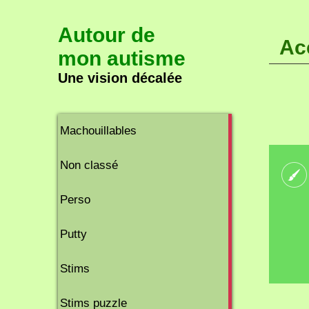
Autour de
Ac
mon autisme
Une vision décalée
2
Machouillables
articles
8
Non classé
articles
2
Perso
articles
2
Putty
articles
11
Stims
articles
2
Stims puzzle
articles