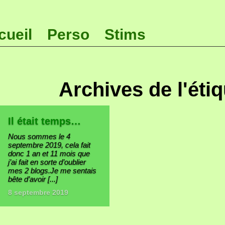
cueil
Perso
Stims
Archives de l'étiq
Il était temps…
Nous sommes le 4
septembre 2019, cela fait
donc 1 an et 11 mois que
j’ai fait en sorte d’oublier
mes 2 blogs.Je me sentais
bête d’avoir [...]
8 septembre 2019