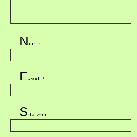
N
om
*
E
-mail
*
S
ite web