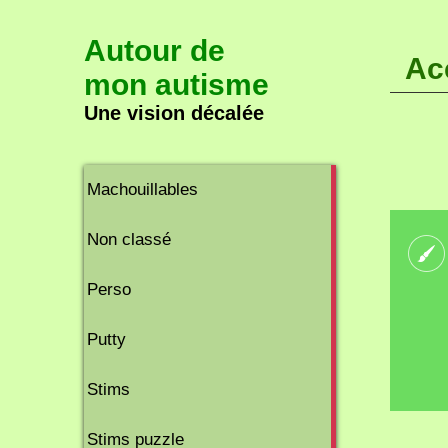
Autour de
Ac
mon autisme
Une vision décalée
2
Machouillables
articles
8
Non classé
articles
2
Perso
articles
2
Putty
articles
11
Stims
articles
2
Stims puzzle
articles