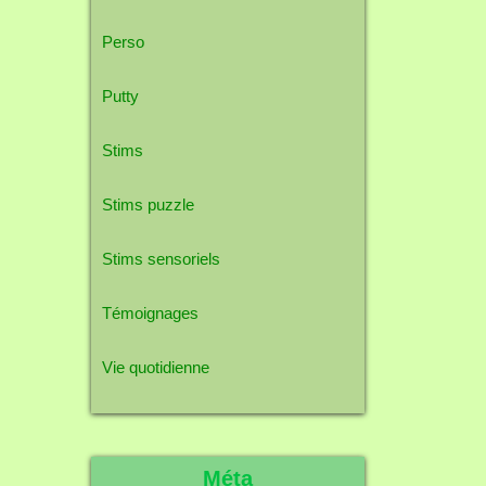
Perso
Putty
Stims
Stims puzzle
Stims sensoriels
Témoignages
Vie quotidienne
Méta