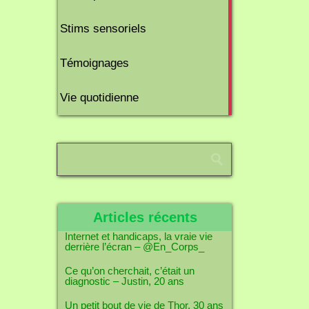
6
Stims sensoriels
articles
10
Témoignages
articles
1
Vie quotidienne
article
Articles récents
Internet et handicaps, la vraie vie
derrière l’écran – @En_Corps_
Ce qu’on cherchait, c’était un
diagnostic – Justin, 20 ans
Un petit bout de vie de Thor, 30 ans