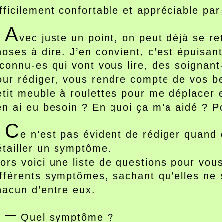
ifficilement confortable et appréciable par
A
vec juste un point, on peut déjà se r
hoses à dire. J’en convient, c’est épuisan
nconnu-es qui vont vous lire, des soignant
our rédiger, vous rendre compte de vos be
etit meuble à roulettes pour me déplacer e
’en ai eu besoin ? En quoi ça m’a aidé ? P
C
e n’est pas évident de rédiger quand 
étailler un symptôme.
lors voici une liste de questions pour vou
ifférents symptômes, sachant qu’elles ne 
hacun d’entre eux.
–
Quel symptôme ?