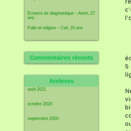
r
c
Errance de diagnostique – Aerin, 27
l’
ans
Folie et religion – Ciel, 20 ans
Commentaires récents
é
5
l
Archives
août 2021
N
v
octobre 2020
b
c
septembre 2020
o