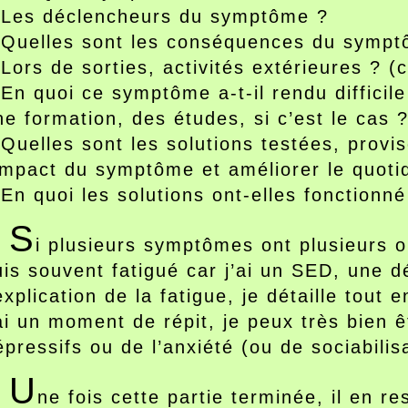
 Les déclencheurs du symptôme ?
 Quelles sont les conséquences du sympt
 Lors de sorties, activités extérieures ? 
 En quoi ce symptôme a-t-il rendu difficil
ne formation, des études, si c’est le cas ?
 Quelles sont les solutions testées, provi
’impact du symptôme et améliorer le quoti
 En quoi les solutions ont-elles fonctionn
S
i plusieurs symptômes ont plusieurs o
uis souvent fatigué car j’ai un SED, une d
’explication de la fatigue, je détaille tou
’ai un moment de répit, je peux très bien 
épressifs ou de l’anxiété (ou de sociabilisa
U
ne fois cette partie terminée, il en r