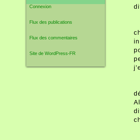
d
Connexion
Flux des publications
c
Flux des commentaires
i
p
Site de WordPress-FR
p
j
d
A
d
c