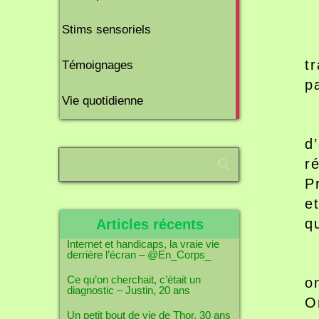
6
Stims sensoriels
articles
10
t
Témoignages
articles
p
1
Vie quotidienne
article
d
r
P
e
q
Articles récents
Internet et handicaps, la vraie vie
derrière l’écran – @En_Corps_
Ce qu’on cherchait, c’était un
o
diagnostic – Justin, 20 ans
O
Un petit bout de vie de Thor, 30 ans