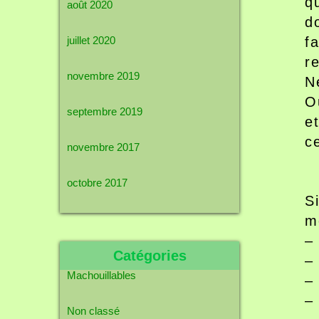
q
août 2020
d
juillet 2020
f
r
novembre 2019
N
O
septembre 2019
e
c
novembre 2017
octobre 2017
S
m
–
Catégories
–
Machouillables
–
–
Non classé