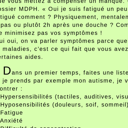
ue vous mettez à compenser un manque. 
ossier MDPH. « Oui je suis fatigué un peu
atigué comment ? Physiquement, mentalem
epas ou plutôt 2h après une douche ? Comb
e minimisez pas vos symptômes !
ui oui, on va parler symptômes parce que
t maladies, c’est ce qui fait que vous a
ertaines aides.
D
ans un premier temps, faites une lis
i je prends par exemple mon autisme, je v
ontrer :
 Hypersensibilités (tactiles, auditives, visu
 Hyposensibilités (douleurs, soif, sommeil
 Fatigue
 Anxiété