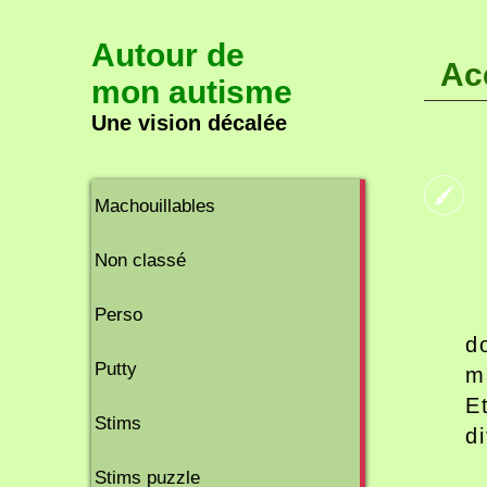
Autour de
Ac
mon autisme
Une vision décalée
2
Machouillables
articles
8
Non classé
articles
2
Perso
articles
d
2
Putty
m
articles
E
11
Stims
d
articles
2
Stims puzzle
articles