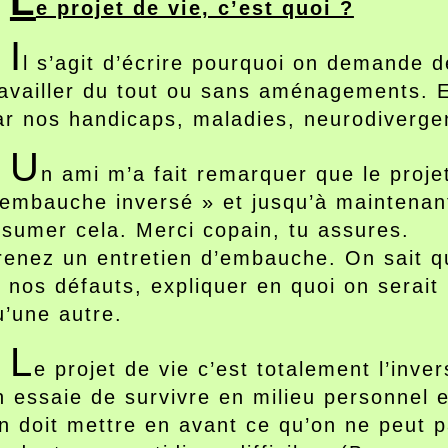
L
e projet de vie, c’est quoi ?
I
l s’agit d’écrire pourquoi on demande 
ravailler du tout ou sans aménagements. E
ar nos handicaps, maladies, neurodiverge
U
n ami m’a fait remarquer que le projet
’embauche inversé » et jusqu’à maintenant
ésumer cela. Merci copain, tu assures.
renez un entretien d’embauche. On sait qu’
t nos défauts, expliquer en quoi on serait 
u’une autre.
L
e projet de vie c’est totalement l’inv
n essaie de survivre en milieu personnel e
n doit mettre en avant ce qu’on ne peut p