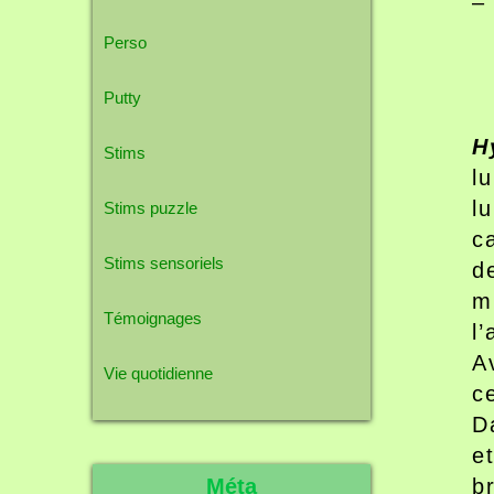
–
Perso
Putty
H
Stims
l
l
Stims puzzle
c
Stims sensoriels
d
m
Témoignages
l
A
Vie quotidienne
c
D
e
Méta
b