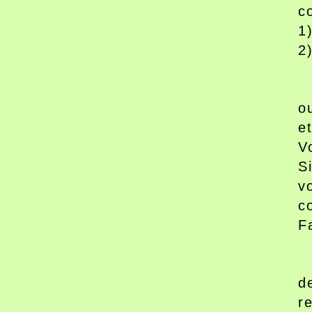
c
1
2
o
e
V
S
v
c
F
d
r