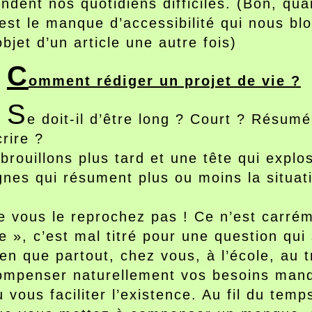
endent nos quotidiens difficiles. (Bon, qu
’est le manque d’accessibilité qui nous bl
objet d’un article une autre fois)
C
omment rédiger un projet de vie ?
S
e doit-il d’être long ? Court ? Résum
crire ?
 brouillons plus tard et une tête qui exp
ignes qui résument plus ou moins la situat
e vous le reprochez pas ! Ce n’est carrém
ie », c’est mal titré pour une question qui
ien que partout, chez vous, à l’école, au t
ompenser naturellement vos besoins manq
u vous faciliter l’existence. Au fil du te