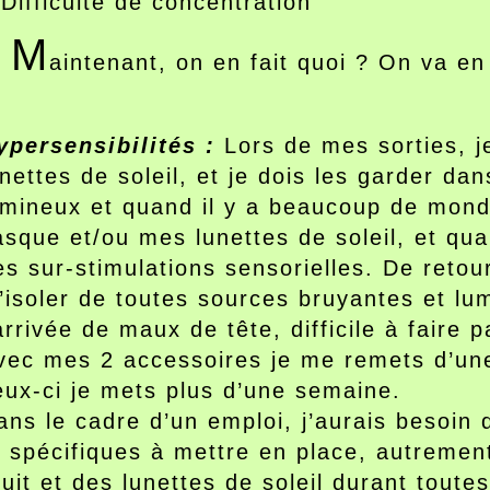
 Difficulté de concentration
M
aintenant, on en fait quoi ? On va en 
ypersensibilités :
Lors de mes sorties, je
unettes de soleil, et je dois les garder da
umineux et quand il y a beaucoup de monde
asque et/ou mes lunettes de soleil, et qua
es sur-stimulations sensorielles. De retou
’isoler de toutes sources bruyantes et l
’arrivée de maux de tête, difficile à faire 
vec mes 2 accessoires je me remets d’une
eux-ci je mets plus d’une semaine.
ans le cadre d’un emploi, j’aurais besoi
t spécifiques à mettre en place, autrement
ruit et des lunettes de soleil durant toute