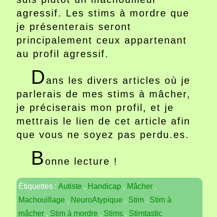
agressif. Les stims à mordre que
je présenterais seront
principalement ceux appartenant
au profil agressif.
D
ans les divers articles où je
parlerais de mes stims à mâcher,
je préciserais mon profil, et je
mettrais le lien de cet article afin
que vous ne soyez pas perdu.es.
B
onne lecture !
Étiquettes :
Autiste
,
Handicap
,
Mâcher
,
Machouillage
,
NeuroAtypique
,
Stim
,
Stim à
mâcher
,
Stim à mordre
,
Stims
,
Stimtastic