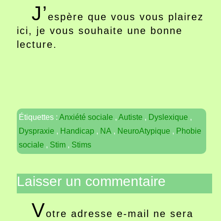
J’
espère que vous vous plairez
ici, je vous souhaite une bonne
lecture.
Étiquettes :
Anxiété sociale
,
Autiste
,
Dyslexique
,
Dyspraxie
,
Handicap
,
NA
,
NeuroAtypique
,
Phobie
sociale
,
Stim
,
Stims
Laisser un commentaire
V
otre adresse e-mail ne sera