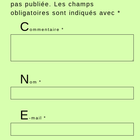
pas publiée.
Les champs
obligatoires sont indiqués avec
*
C
ommentaire
*
N
om
*
E
-mail
*